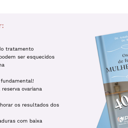
r:
do tratamento
podem ser esquecidos
na
é fundamental!
reserva ovariana
horar os resultados dos
aduras com baixa