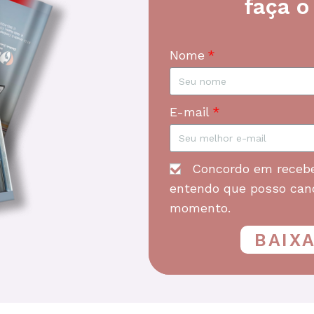
faça o
Nome
E-mail
Concordo em receb
entendo que posso canc
momento.
BAIX