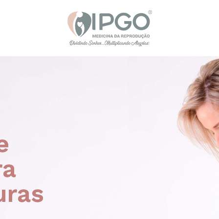
e
ra
uras