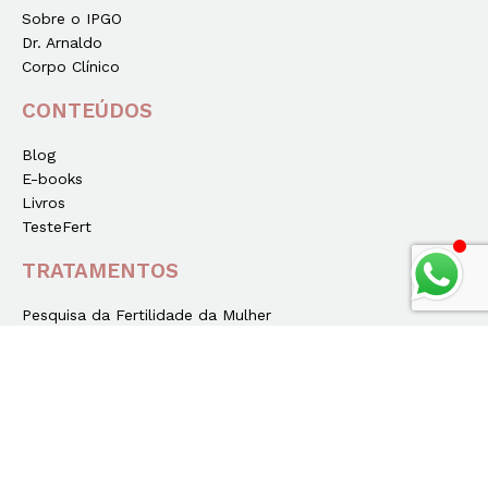
Sobre o IPGO
Dr. Arnaldo
Corpo Clínico
CONTEÚDOS
Blog
E-books
Livros
TesteFert
TRATAMENTOS
Pesquisa da Fertilidade da Mulher
A Fertilidade do Homem
Coito Programado
Inseminação Artificial
Fertilização In Vitro
Síndrome dos Ovários Policísticos (SOP)
Casais Homoafetivos
Congelamento de Óvulos