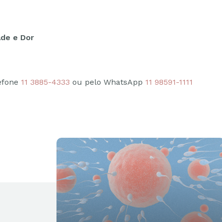
ade e Dor
lefone
11 3885-4333
ou pelo WhatsApp
11 98591-1111