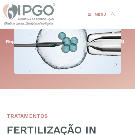
MENU
Reprodução Humana
Fertilização In Vitro – FIV/ICSI
TRATAMENTOS
FERTILIZAÇÃO IN