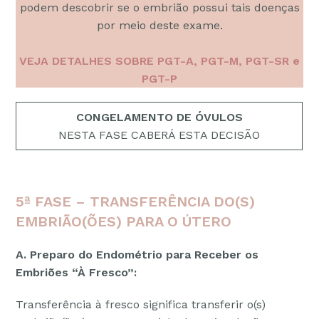
podem descobrir se o embrião possui tais doenças
por meio deste exame.
VEJA DETALHES SOBRE PGT-A, PGT-M, PGT-SR e
PGT-P
CONGELAMENTO DE ÓVULOS
NESTA FASE CABERÁ ESTA DECISÃO
5ª FASE – TRANSFERÊNCIA DO(S)
EMBRIÃO(ÕES) PARA O ÚTERO
A. Preparo do Endométrio para Receber os
Embriões “À Fresco”:
Transferência à fresco significa transferir o(s)