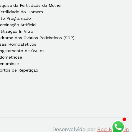
squisa da Fertilidade da Mulher
Fertilidade do Homem
ito Programado
seminação Artificial
rtilização In Vitro
ndrome dos Ovários Policísticos (SOP)
sais Homoafetivos
ngelamento de Óvulos
dometriose
enomiose
ortos de Repetição
Desenvolvido por
Rod Rosolen