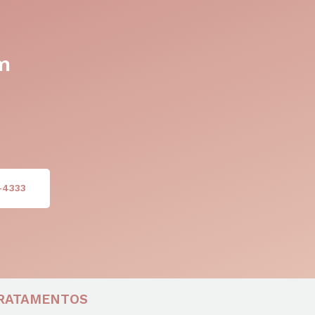
m
-4333
RATAMENTOS