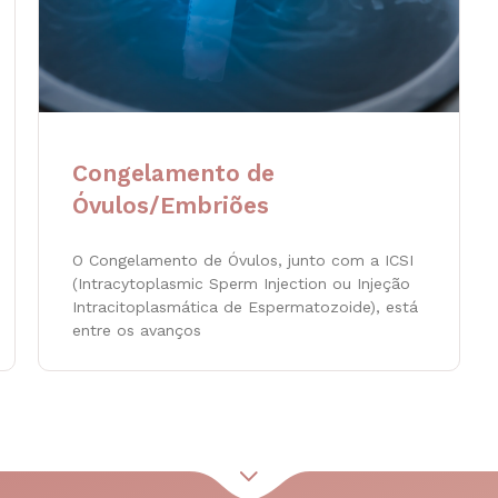
Congelamento de
Óvulos/Embriões
O Congelamento de Óvulos, junto com a ICSI
(Intracytoplasmic Sperm Injection ou Injeção
Intracitoplasmática de Espermatozoide), está
entre os avanços