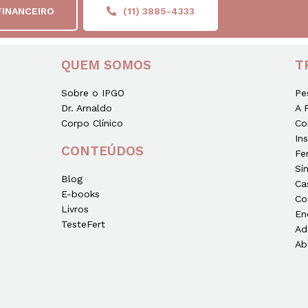
FINANCEIRO
(11) 3885-4333
QUEM SOMOS
T
Sobre o IPGO
Pe
Dr. Arnaldo
A 
Corpo Clínico
Co
In
CONTEÚDOS
Fe
Sí
Blog
Ca
E-books
Co
Livros
En
TesteFert
Ad
Ab