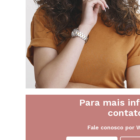
Para mais in
contat
Fale conosco por 