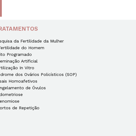
RATAMENTOS
squisa da Fertilidade da Mulher
Fertilidade do Homem
ito Programado
seminação Artificial
rtilização In Vitro
ndrome dos Ovários Policísticos (SOP)
sais Homoafetivos
ngelamento de Óvulos
dometriose
enomiose
ortos de Repetição