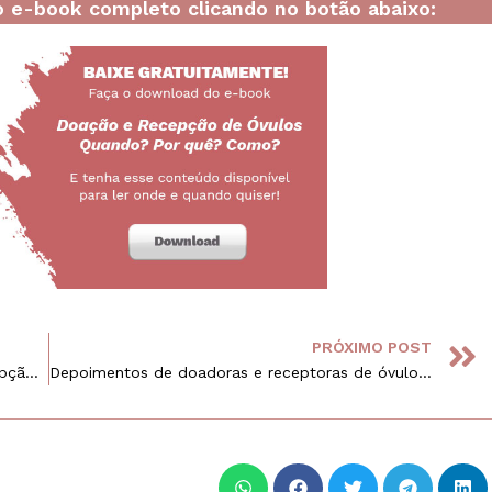
 e-book completo clicando no botão abaixo:
PRÓXIMO POST
Aspectos éticos e legais para doação e recepção de óvulos
Depoimentos de doadoras e receptoras de óvulos do IPGO