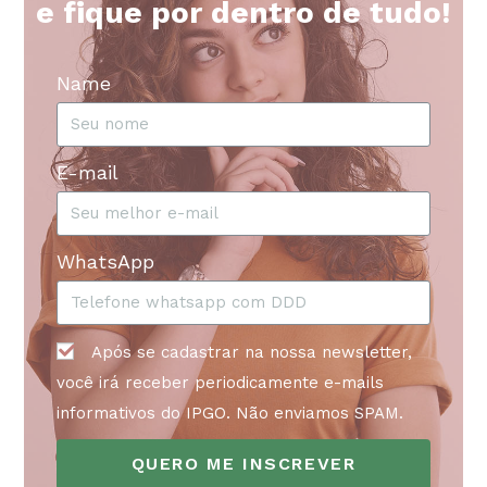
e fique por dentro de tudo!​
Name
E-mail
WhatsApp
Após se cadastrar na nossa newsletter,
você irá receber periodicamente e-mails
informativos do IPGO. Não enviamos SPAM.
QUERO ME INSCREVER