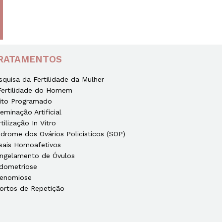
RATAMENTOS
squisa da Fertilidade da Mulher
Fertilidade do Homem
ito Programado
seminação Artificial
rtilização In Vitro
ndrome dos Ovários Policísticos (SOP)
sais Homoafetivos
ngelamento de Óvulos
dometriose
enomiose
ortos de Repetição