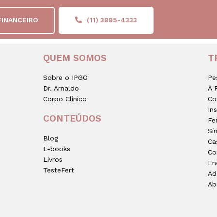
FINANCEIRO
(11) 3885-4333
QUEM SOMOS
T
Sobre o IPGO
Pe
Dr. Arnaldo
A 
Corpo Clínico
Co
In
CONTEÚDOS
Fe
Sí
Blog
Ca
E-books
Co
Livros
En
TesteFert
Ad
Ab