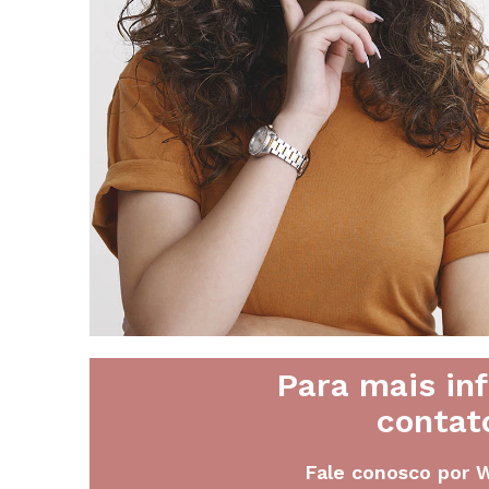
Para mais in
contat
Fale conosco por 