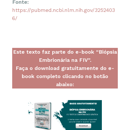
Fonte:
https://pubmed.ncbi.nlm.nih.gov/3252403
6/
Este texto faz parte do e-book “Biópsia
Embrionária na FIV”.
Faça o download gratuitamente do e-
book completo clicando no botão
abaixo: