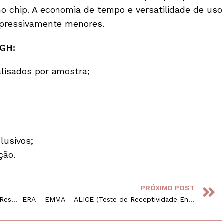
mo chip. A economia de tempo e versatilidade de uso
xpressivamente menores.
CGH:
alisados por amostra;
lusivos;
ção.
PRÓXIMO POST
Congelamento de óvulos – Dez perguntas e Respostas
ERA – EMMA – ALICE (Teste de Receptividade Endometrial –(Endometrial Receptivity Array)