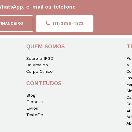
WhatsApp, e-mail ou telefone
FINANCEIRO
(11) 3885-4333
QUEM SOMOS
T
Sobre o IPGO
Pe
Dr. Arnaldo
A 
Corpo Clínico
Co
In
CONTEÚDOS
Fe
Sí
Blog
Ca
E-books
Co
Livros
En
TesteFert
Ad
Ab