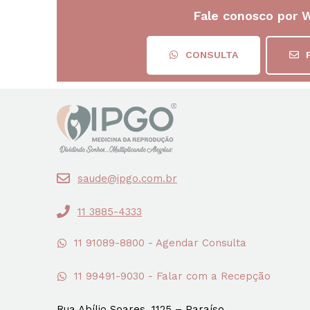
Fale conosco por 
CONSULTA
saude@ipgo.com.br
11 3885-4333
11 91089-8800 - Agendar Consulta
11 99491-9030 - Falar com a Recepção
Rua Abílio Soares, 1125 – Paraíso