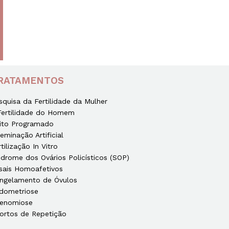
RATAMENTOS
squisa da Fertilidade da Mulher
Fertilidade do Homem
ito Programado
seminação Artificial
rtilização In Vitro
ndrome dos Ovários Policísticos (SOP)
sais Homoafetivos
ngelamento de Óvulos
dometriose
enomiose
ortos de Repetição