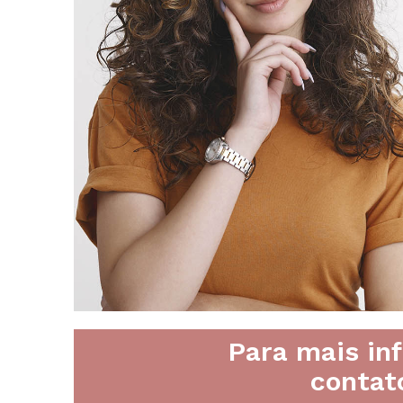
Para mais in
contat