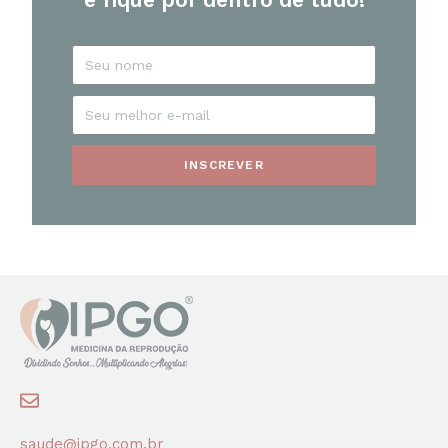
INSCREVER
saude@ipgo.com.br