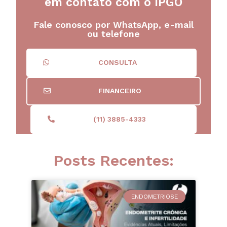
em contato com o IPGO
Fale conosco por WhatsApp, e-mail
ou telefone
CONSULTA
FINANCEIRO
(11) 3885-4333
Posts Recentes:
ENDOMETRIOSE