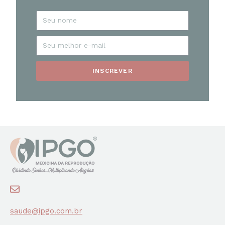
INSCREVER
saude@ipgo.com.br