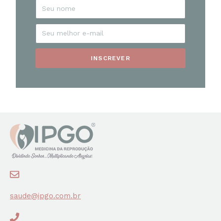
INSCREVER
saude@ipgo.com.br