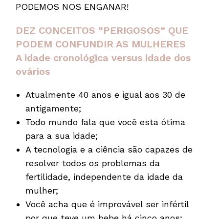
PODEMOS NOS ENGANAR!
DEZ CONCEITOS “PERIGOSOS” QUE
PODEM CONFUNDIR AS MULHERES
A idade cronológica versus idade dos
ovários
Atualmente 40 anos e igual aos 30 de
antigamente;
Todo mundo fala que você esta ótima
para a sua idade;
A tecnologia e a ciência são capazes de
resolver todos os problemas da
fertilidade, independente da idade da
mulher;
Você acha que é improvável ser infértil
por que teve um bebe há cinco anos;