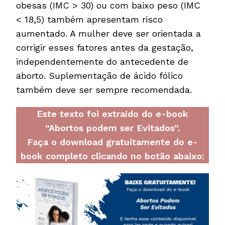
obesas (IMC > 30) ou com baixo peso (IMC
< 18,5) também apresentam risco
aumentado. A mulher deve ser orientada a
corrigir esses fatores antes da gestação,
independentemente do antecedente de
aborto. Suplementação de ácido fólico
também deve ser sempre recomendada.
Este texto foi extraído do e-book
“Abortos podem ser Evitados”.
Faça o download gratuitamente do e-
book completo clicando no botão abaixo: