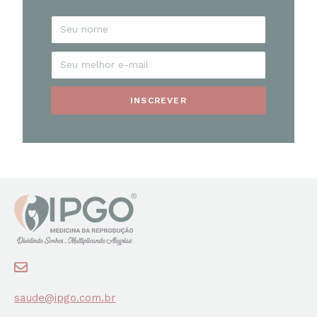
INSCREVER
saude@ipgo.com.br