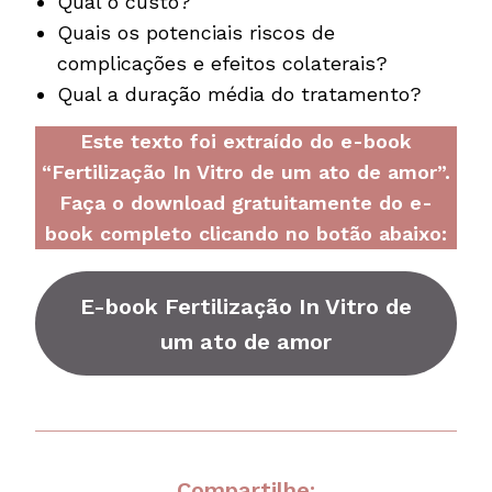
Qual o custo?
Quais os potenciais riscos de
complicações e efeitos colaterais?
Qual a duração média do tratamento?
Este texto foi extraído do e-book
“Fertilização In Vitro de um ato de amor”.
Faça o download gratuitamente do e-
book completo clicando no botão abaixo:
E-book
Fertilização In Vitro de
um ato de amor
Compartilhe: