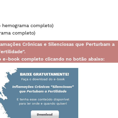
to hemograma completo)
grama completo)
flamações Crônicas e Silenciosas que Perturbam a
ertilidade”.
 e-book completo clicando no botão abaixo: