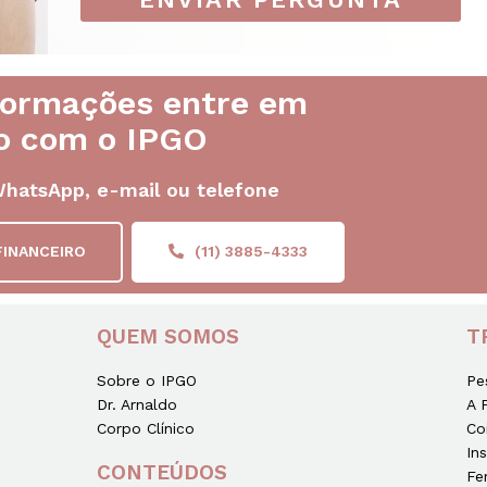
formações entre em
o com o IPGO
WhatsApp, e-mail ou telefone
FINANCEIRO
(11) 3885-4333
QUEM SOMOS
T
Sobre o IPGO
Pe
Dr. Arnaldo
A 
Corpo Clínico
Co
In
CONTEÚDOS
Fe