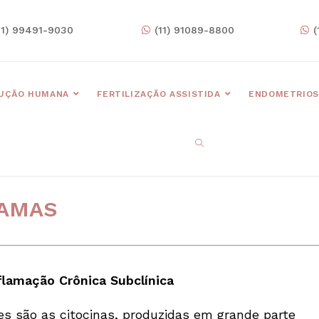
11) 99491-9030
(11) 91089-8800
(
UÇÃO HUMANA
FERTILIZAÇÃO ASSISTIDA
ENDOMETRIOS
RAMAS
flamação Crônica Subclínica
es são as citocinas, produzidas em grande parte