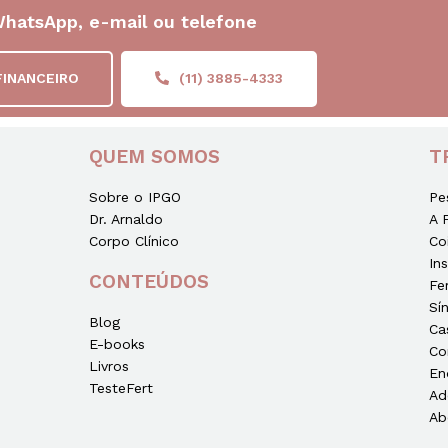
WhatsApp, e-mail ou telefone
FINANCEIRO
(11) 3885-4333
QUEM SOMOS
T
Sobre o IPGO
Pe
Dr. Arnaldo
A 
Corpo Clínico
Co
In
CONTEÚDOS
Fe
Sí
Blog
Ca
E-books
Co
Livros
En
TesteFert
Ad
Ab