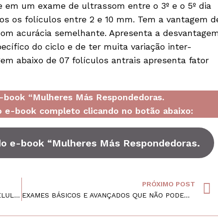
 em um exame de ultrassom entre o 3º e o 5º dia
os os folículos entre 2 e 10 mm. Tem a vantagem d
com acurácia semelhante. Apresenta a desvantage
cífico do ciclo e de ter muita variação inter-
m abaixo de 07 folículos antrais apresenta fator
 e-book “Mulheres Más Respondedoras.
 e-book completo clicando no botão abaixo:
 do e-book “Mulheres Más Respondedoras.
PRÓXIMO POST
AS MITOCÔNDRIAS E O ENVELHECIMENTO CELULAR
EXAMES BÁSICOS E AVANÇADOS QUE NÃO PODEM SER ESQUECIDOS