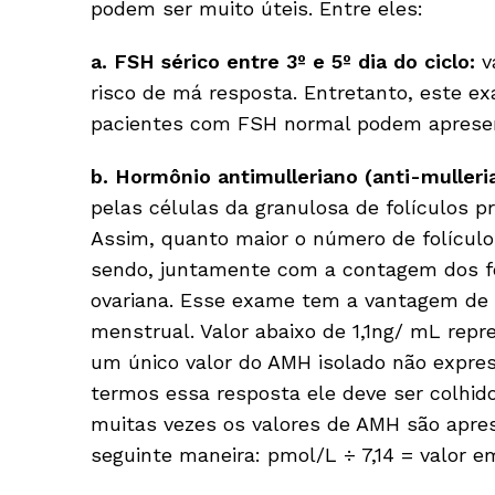
podem ser muito úteis. Entre eles:
a. FSH sérico entre 3º e 5º dia do ciclo:
v
risco de má resposta. Entretanto, este e
pacientes com FSH normal podem apresent
b. Hormônio antimulleriano (anti-muller
pelas células da granulosa de folículos pr
Assim, quanto maior o número de folículo
sendo, juntamente com a contagem dos folí
ovariana. Esse exame tem a vantagem de 
menstrual. Valor abaixo de 1,1ng/ mL repr
um único valor do AMH isolado não expres
termos essa resposta ele deve ser colhido
muitas vezes os valores de AMH são apre
seguinte maneira: pmol/L ÷ 7,14 = valor e