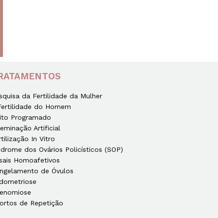
RATAMENTOS
squisa da Fertilidade da Mulher
Fertilidade do Homem
ito Programado
seminação Artificial
rtilização In Vitro
ndrome dos Ovários Policísticos (SOP)
sais Homoafetivos
ngelamento de Óvulos
dometriose
enomiose
ortos de Repetição