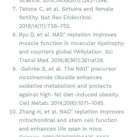
Science. 2014;345(6201):1242-1246.
Tatone C, et al. Sirtuins and female
fertility. Nat Rev Endocrinol.
2018;14(11):738–752.
Ryu D, et al. NAD⁺ repletion improves
muscle function in muscular dystrophy
and counters global PARylation. Sci
Transl Med. 2016;8(361):361ra139.
Gehrke S, et al. The NAD⁺ precursor
nicotinamide riboside enhances
oxidative metabolism and protects
against high-fat diet-induced obesity.
Cell Metab. 2014;20(6):1071–1085.
Zhang H, et al. NAD⁺ repletion improves
mitochondrial and stem cell function
and enhances life span in mice.