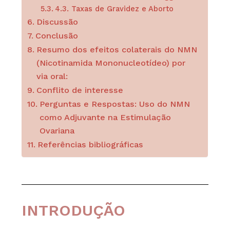
4.3. Taxas de Gravidez e Aborto
Discussão
Conclusão
Resumo dos efeitos colaterais do NMN
(Nicotinamida Mononucleotídeo) por
via oral:
Conflito de interesse
Perguntas e Respostas: Uso do NMN
como Adjuvante na Estimulação
Ovariana
Referências bibliográficas
INTRODUÇÃO