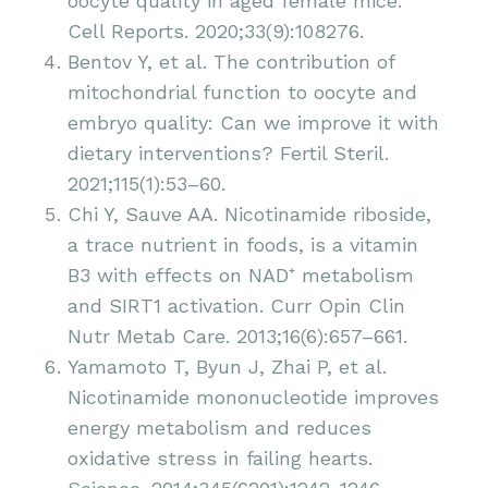
oocyte quality in aged female mice.
Cell Reports. 2020;33(9):108276.
Bentov Y, et al. The contribution of
mitochondrial function to oocyte and
embryo quality: Can we improve it with
dietary interventions? Fertil Steril.
2021;115(1):53–60.
Chi Y, Sauve AA. Nicotinamide riboside,
a trace nutrient in foods, is a vitamin
B3 with effects on NAD⁺ metabolism
and SIRT1 activation. Curr Opin Clin
Nutr Metab Care. 2013;16(6):657–661.
Yamamoto T, Byun J, Zhai P, et al.
Nicotinamide mononucleotide improves
energy metabolism and reduces
oxidative stress in failing hearts.