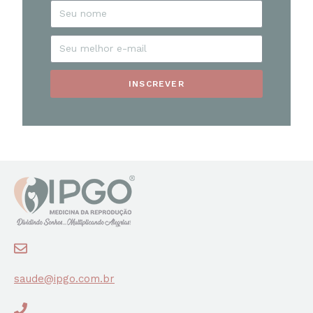
INSCREVER
saude@ipgo.com.br