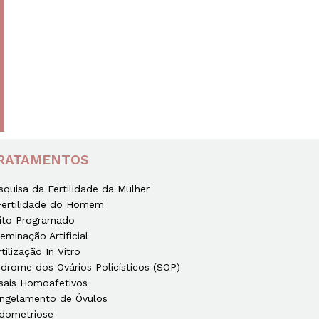
RATAMENTOS
squisa da Fertilidade da Mulher
Fertilidade do Homem
ito Programado
seminação Artificial
rtilização In Vitro
ndrome dos Ovários Policísticos (SOP)
sais Homoafetivos
ngelamento de Óvulos
dometriose