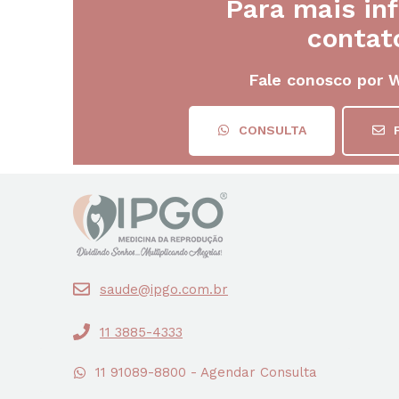
Para mais in
contat
Fale conosco por 
CONSULTA
saude@ipgo.com.br
11 3885-4333
11 91089-8800 - Agendar Consulta