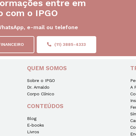
formações entre em
o com o IPGO
WhatsApp, e-mail ou telefone
FINANCEIRO
(11) 3885-4333
QUEM SOMOS
T
Sobre o IPGO
Pe
Dr. Arnaldo
A 
Corpo Clínico
Co
In
CONTEÚDOS
Fe
Sí
Blog
Ca
E-books
Co
Livros
En