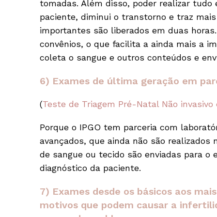
tomadas. Além disso, poder realizar tudo 
paciente, diminui o transtorno e traz mai
importantes são liberados em duas horas.
convênios, o que facilita a ainda mais a 
coleta o sangue e outros conteúdos e envi
6) Exames de última geração em parc
(
Teste de Triagem Pré-Natal Não invasiv
Porque o IPGO tem parceria com laborató
avançados, que ainda não são realizados n
de sangue ou tecido são enviadas para o e
diagnóstico da paciente.
7) Exames desde os básicos aos mai
motivos que podem causar a infertili