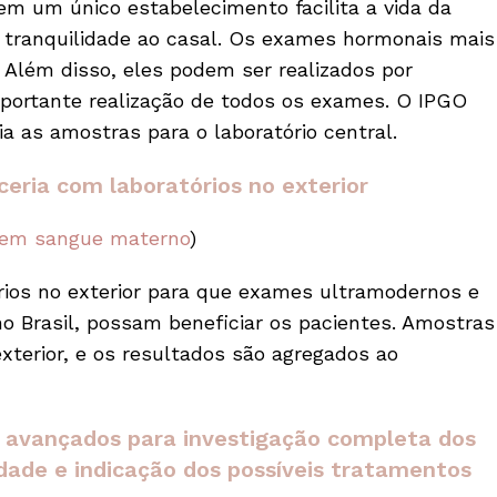
em um único estabelecimento facilita a vida da
s tranquilidade ao casal. Os exames hormonais mais
 Além disso, eles podem ser realizados por
importante realização de todos os exames. O IPGO
a as amostras para o laboratório central.
eria com laboratórios no exterior
o em sangue materno
)
rios no exterior para que exames ultramodernos e
o Brasil, possam beneficiar os pacientes. Amostras
xterior, e os resultados são agregados ao
s avançados para investigação completa dos
dade e indicação dos possíveis tratamentos