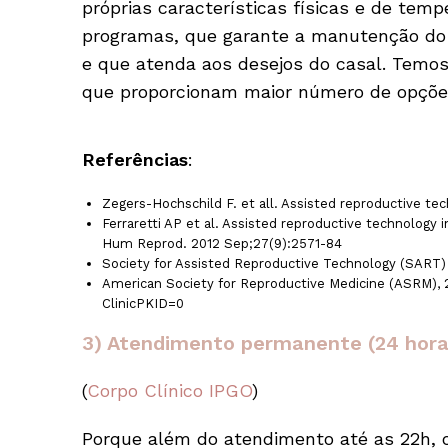
próprias características físicas e de te
programas, que garante a manutenção do 
e que atenda aos desejos do casal. Temo
que proporcionam maior número de opções r
Referências
:
Zegers-Hochschild F. et all. Assisted reproductive tec
Ferraretti AP et al. Assisted reproductive technology
Hum Reprod. 2012 Sep;27(9):2571-84
Society for Assisted Reproductive Technology (SART)
American Society for Reproductive Medicine (ASRM), 
ClinicPKID=0
3) Atendimento permanente (24 horas
(
Corpo Clínic
o
IPGO
)
Porque além do atendimento até as 22h, o