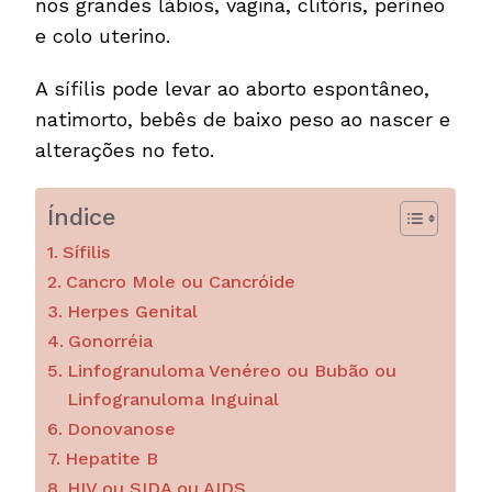
nos grandes lábios, vagina, clitóris, períneo
e colo uterino.
A sífilis pode levar ao aborto espontâneo,
natimorto, bebês de baixo peso ao nascer e
alterações no feto.
Índice
Sífilis
Cancro Mole ou Cancróide
Herpes Genital
Gonorréia
Linfogranuloma Venéreo ou Bubão ou
Linfogranuloma Inguinal
Donovanose
Hepatite B
HIV ou SIDA ou AIDS