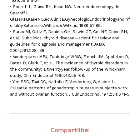
1939;25:615-24
• Speroff L, Glass RH, Kase NG. Neuroendocrinology. In:
Speroff L,
GlassRH,KaseNG,ed.ClinicalGynecologicEndocrinologyandInf
ertilityBaltimore:Willians& Wilkins, 1989;51-89.
• Surks MI, Ortiz E, Daniels GH, Sawin CT, Col NF, Cobin RH,
et al. Subclinical thyroid disease—scientific review and
guidelines for diagnosis and management.JAMA
2004;291:228–38.
• Vanderpump MPJ, Tunbridge WMG, French JM, Appleton D,
Bates D, Clark F, et al. The incidence of thyroid disorders in
the community: a twentyyear follow-up of the Whickham
study. Clin Endocrinol 1995;43:55–68.
• Yen SSC, Tsai CC, Naftolin F, Vanderberg G, Ajabor L.
Pulsatile patterns of gonadotropin release in subjects with
and without ovarian function.J ClinEndocrinol 1972;34:671-5
Compartilhe: