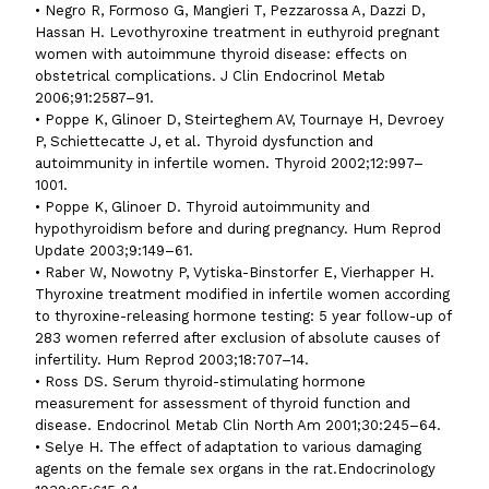
• Negro R, Formoso G, Mangieri T, Pezzarossa A, Dazzi D,
Hassan H. Levothyroxine treatment in euthyroid pregnant
women with autoimmune thyroid disease: effects on
obstetrical complications. J Clin Endocrinol Metab
2006;91:2587–91.
• Poppe K, Glinoer D, Steirteghem AV, Tournaye H, Devroey
P, Schiettecatte J, et al. Thyroid dysfunction and
autoimmunity in infertile women. Thyroid 2002;12:997–
1001.
• Poppe K, Glinoer D. Thyroid autoimmunity and
hypothyroidism before and during pregnancy. Hum Reprod
Update 2003;9:149–61.
• Raber W, Nowotny P, Vytiska-Binstorfer E, Vierhapper H.
Thyroxine treatment modified in infertile women according
to thyroxine-releasing hormone testing: 5 year follow-up of
283 women referred after exclusion of absolute causes of
infertility. Hum Reprod 2003;18:707–14.
• Ross DS. Serum thyroid-stimulating hormone
measurement for assessment of thyroid function and
disease. Endocrinol Metab Clin North Am 2001;30:245–64.
• Selye H. The effect of adaptation to various damaging
agents on the female sex organs in the rat.Endocrinology