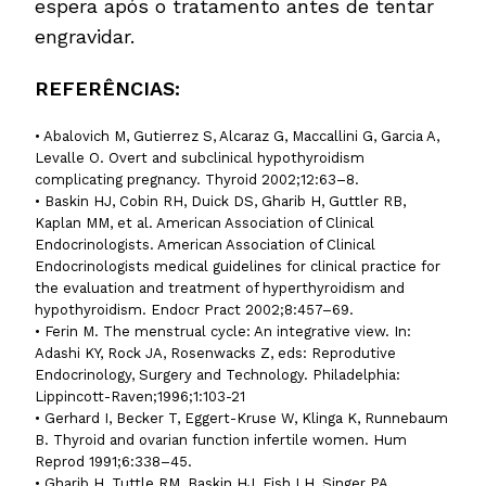
espera após o tratamento antes de tentar
engravidar.
REFERÊNCIAS:
• Abalovich M, Gutierrez S, Alcaraz G, Maccallini G, Garcia A,
Levalle O. Overt and subclinical hypothyroidism
complicating pregnancy. Thyroid 2002;12:63–8.
• Baskin HJ, Cobin RH, Duick DS, Gharib H, Guttler RB,
Kaplan MM, et al. American Association of Clinical
Endocrinologists. American Association of Clinical
Endocrinologists medical guidelines for clinical practice for
the evaluation and treatment of hyperthyroidism and
hypothyroidism. Endocr Pract 2002;8:457–69.
• Ferin M. The menstrual cycle: An integrative view. In:
Adashi KY, Rock JA, Rosenwacks Z, eds: Reprodutive
Endocrinology, Surgery and Technology. Philadelphia:
Lippincott-Raven;1996;1:103-21
• Gerhard I, Becker T, Eggert-Kruse W, Klinga K, Runnebaum
B. Thyroid and ovarian function infertile women. Hum
Reprod 1991;6:338–45.
• Gharib H, Tuttle RM, Baskin HJ, Fish LH, Singer PA,