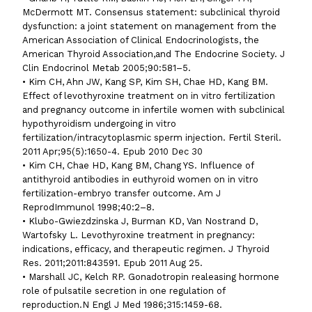
McDermott MT. Consensus statement: subclinical thyroid
dysfunction: a joint statement on management from the
American Association of Clinical Endocrinologists, the
American Thyroid Association,and The Endocrine Society. J
Clin Endocrinol Metab 2005;90:581–5.
• Kim CH, Ahn JW, Kang SP, Kim SH, Chae HD, Kang BM.
Effect of levothyroxine treatment on in vitro fertilization
and pregnancy outcome in infertile women with subclinical
hypothyroidism undergoing in vitro
fertilization/intracytoplasmic sperm injection. Fertil Steril.
2011 Apr;95(5):1650-4. Epub 2010 Dec 30
• Kim CH, Chae HD, Kang BM, Chang YS. Influence of
antithyroid antibodies in euthyroid women on in vitro
fertilization-embryo transfer outcome. Am J
ReprodImmunol 1998;40:2–8.
• Klubo-Gwiezdzinska J, Burman KD, Van Nostrand D,
Wartofsky L. Levothyroxine treatment in pregnancy:
indications, efficacy, and therapeutic regimen. J Thyroid
Res. 2011;2011:843591. Epub 2011 Aug 25.
• Marshall JC, Kelch RP. Gonadotropin realeasing hormone
role of pulsatile secretion in one regulation of
reproduction.N Engl J Med 1986;315:1459-68.