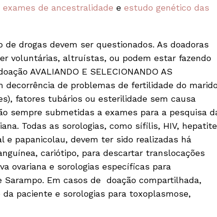
,
exames de ancestralidade
e
estudo genético das
o de drogas devem ser questionados. As doadoras
r voluntárias, altruístas, ou podem estar fazendo
 (doação AVALIANDO E SELECIONANDO AS
ecorrência de problemas de fertilidade do marid
s), fatores tubários ou esterilidade sem causa
são sempre submetidas a exames para a pesquisa d
iana. Todas as sorologias, como sífilis, HIV, hepatite
l e papanicolau, devem ter sido realizadas há
guínea, cariótipo, para descartar translocações
va ovariana e sorologias específicas para
 e Sarampo. Em casos de doação compartilhada,
 da paciente e sorologias para toxoplasmose,