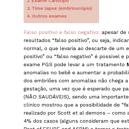
Exame Cariótipo
Time lapse (embrioscópio)
Outros exames
Falso positivo e falso negativo:
apesar de 
resultados “falso positivo”, ou seja, indi
normal, o que levaria ao descarte de um e
positivo” ou “falso negativo” é possível e
exame PGS pode levar a um tratamento
anomalias no bebê e aumentar a probabilid
dos embriões com anomalias não chega a 
gestação, uma vez que é esperado que pa
(NÃO SAUDÁVEIS), sendo uma importante c
clínico mostrou que a possibilidade de “f
realizado por Scott et al demons – como 
4% dos casos (alguns consideram que es
Best of ESHRE and ASRM) e tornar o tra