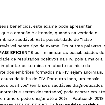
seus benefícios, este exame pode apresentar
car que o embrião é alterado, quando na verdade é
mbrião saudável. Esta possibilidade de “falso
 previsível neste tipo de exame. Em outras palavras, 
MAIS EFICIENTE
por minimizar as possibilidades de
ade de resultados positivos na FIV, pois a maioria
implantar ou termina em aborto no início da
rte dos embriões formados na FIV sejam anormais,
ausa de falha de FIV. Por outro lado, um ensaio
alsos positivos” (embriões saudáveis diagnosticados
anormais e serem descartados) pode ocorrer em até
te número pode chegar até a 20% – Paulson,R-2019
tamento
MENOS EFICAZ
. Se houver
falso positivo
,