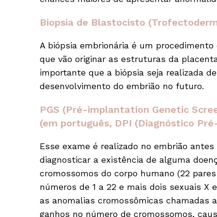
Biopsia de Blastocisto (Trofectoder
A biópsia embrionária é um procedimento d
que vão originar as estruturas da placent
importante que a biópsia seja realizada 
desenvolvimento do embrião no futuro.
PGS (Pré-implantation Genetic Scre
(em português, DPI (Diagnóstico Pré
Esse exame é realizado no embrião antes 
diagnosticar a existência de alguma doen
cromossomos do corpo humano (22 pare
números de 1 a 22 e mais dois sexuais X e
as anomalias cromossômicas chamadas ane
ganhos no número de cromossomos, causad