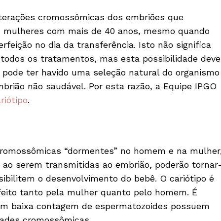
terações cromossômicas dos embriões que
m mulheres com mais de 40 anos, mesmo quando
eição no dia da transferência. Isto não significa
todos os tratamentos, mas esta possibilidade deve
 pode ter havido uma seleção natural do organismo
rião não saudável. Por esta razão, a Equipe IPGO
riótipo
.
 cromossômicas “dormentes” no homem e na mulher
e, ao serem transmitidas ao embrião, poderão tornar
ibilitem o desenvolvimento do bebê. O cariótipo é
eito tanto pela mulher quanto pelo homem. É
têm baixa contagem de espermatozoides possuem
dades cromossômicas.