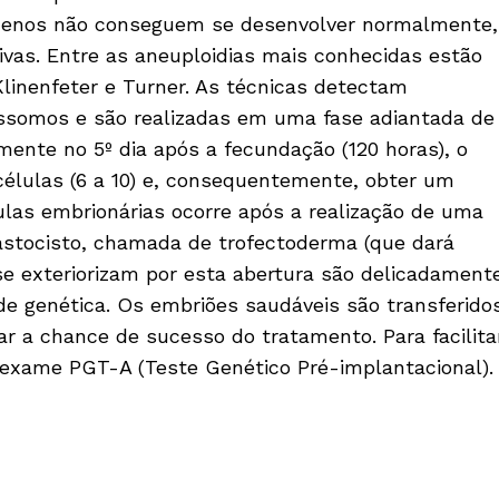
enos não conseguem se desenvolver normalmente,
tivas. Entre as aneuploidias mais conhecidas estão
inenfeter e Turner. As técnicas detectam
ssomos e são realizadas em uma fase adiantada de
lmente no 5º dia após a fecundação (120 horas), o
élulas (6 a 10) e, consequentemente, obter um
lulas embrionárias ocorre após a realização de uma
astocisto, chamada de trofectoderma (que dará
se exteriorizam por esta abertura são delicadament
de genética. Os embriões saudáveis são transferido
r a chance de sucesso do tratamento. Para facilita
exame PGT-A (Teste Genético Pré-implantacional).