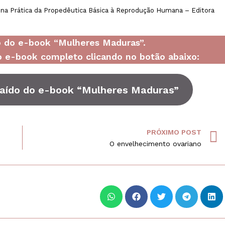
gal na Prática da Propedêutica Básica à Reprodução Humana – Editora
do do e-book “Mulheres Maduras”.
 e-book completo clicando no botão abaixo:
raído do e-book “Mulheres Maduras”
PRÓXIMO POST
O envelhecimento ovariano