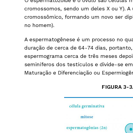
O espermatozoide e o óvulo são células mu
cromossomos, sendo um deles X ou Y). A
cromossômico, formando um novo ser dip
no homem).
A espermatogênese é um processo no qua
duração de cerca de 64-74 dias, portanto
espermograma cerca de três meses depoi
seminíferos dos testículos e divide-se em
Maturação e Diferenciação ou Espermiogên
FIGURA 3-