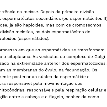
rrência da meiose. Depois da primeira divisão
s espermató­citos secundários (ou espermatócitos II)
iose, já são haploides, mas com os cromossomos
divisão meiótica, os dois espermatócitos de
ploides (espermátides).
processo em que as espermátides se transformam
 o citoplasma. As vesículas do complexo de Golgi
a­do na extremidade anterior dos espermatozoides.
am as membranas do óvulo, na fecundação. Os
mente posterior ao núcleo da espermátide e
tura responsável pela movimenta­ção dos
tocôndrias, responsáveis pela respiração celular e
gião entre a cabeça e o flagelo, conhecida como