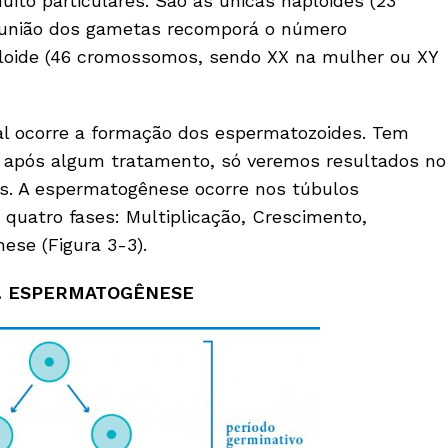
ito particulares. São as únicas haploides (23
 união dos gametas recomporá o número
loide (46 cromossomos, sendo XX na mulher ou XY
l ocorre a formação dos espermatozoides. Tem
, após algum tratamento, só veremos resultados no
s. A espermatogênese ocorre nos túbulos
 quatro fases: Multiplicação, Crescimento,
ese (Figura 3-3).
3. ESPERMATOGÊNESE