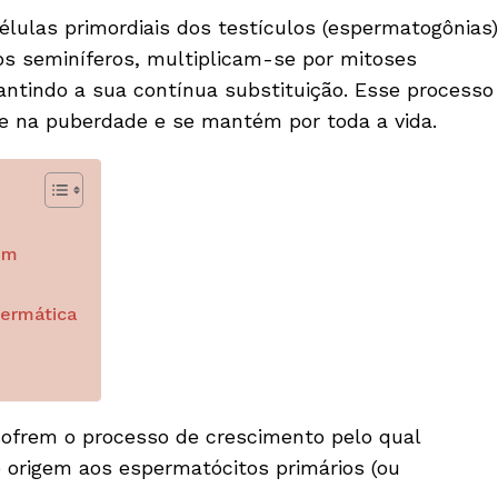
élulas primordiais dos testícu­los (espermatogônias)
bos semi­níferos, multiplicam-se por mitoses
ntindo a sua contínua substituição. Esse processo
a-se na puberdade e se mantém por toda a vida.
em
permática
frem o processo de cresci­mento pelo qual
origem aos espermatócitos primários (ou