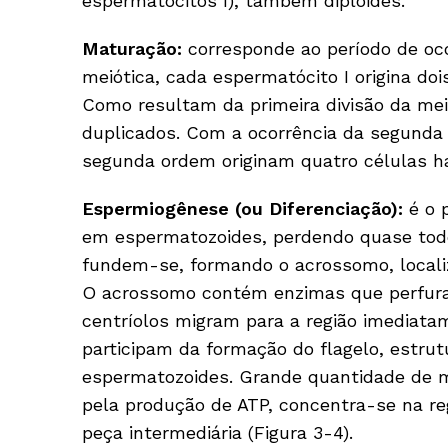
espermatócitos I), também diploides.
Maturação:
corresponde ao período de oco
meiótica, cada espermatócito I origina doi
Como resultam da primeira divisão da me
duplicados. Com a ocorrência da segunda 
segunda ordem originam quatro células ha
Espermiogênese (ou Diferenciação):
é o 
em espermatozoides, perdendo quase todo
fundem-se, formando o acrossomo, localiz
O acrossomo contém en­zimas que perfur
centríolos migram para a região imediata
participam da formação do flagelo, estru
espermatozoides. Grande quantidade de mi
pela produção de ATP, concentra-se na re
peça intermediária (Figura 3-4).