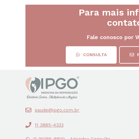
Para mais in
contat
Fale conosco por 
CONSULTA
saude@ipgo.com.br
11 3885-4333