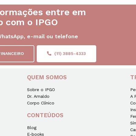
formações entre em
o com o IPGO
WhatsApp, e-mail ou telefone
FINANCEIRO
(11) 3885-4333
QUEM SOMOS
T
Sobre o IPGO
Pe
Dr. Arnaldo
A 
Corpo Clínico
Co
In
CONTEÚDOS
Fe
Sí
Blog
Ca
E-books