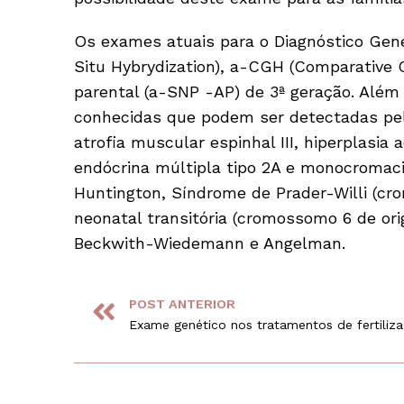
Os exames atuais para o Diagnóstico Gené
Situ Hybrydization), a-CGH (Comparative 
parental (a-SNP -AP) de 3ª geração. Além
conhecidas que podem ser detectadas pelo
atrofia muscular espinhal III, hiperplasia 
endócrina múltipla tipo 2A e monocromac
Huntington, Síndrome de Prader-Willi (cr
neonatal transitória (cromossomo 6 de ori
Beckwith-Wiedemann e Angelman.
POST ANTERIOR