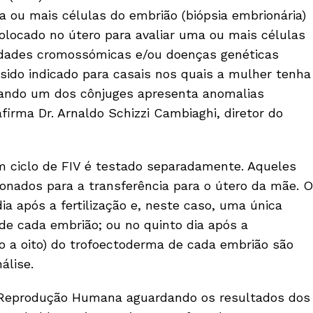
ma ou mais células do embrião (biópsia embrionária)
olocado no útero para avaliar uma ou mais células
lidades cromossómicas e/ou doenças genéticas
ido indicado para casais nos quais a mulher tenha
uando um dos cônjuges apresenta anomalias
firma Dr. Arnaldo Schizzi Cambiaghi, diretor do
m ciclo de FIV é testado separadamente. Aqueles
nados para a transferência para o útero da mãe. O
ia após a fertilização e, neste caso, uma única
de cada embrião; ou no quinto dia após a
co a oito) do trofoectoderma de cada embrião são
álise.
Reprodução Humana aguardando os resultados dos