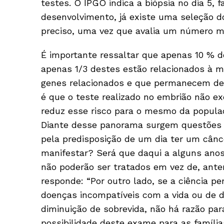
testes. O IPGO indica a biópsia no dia 5, f
desenvolvimento, já existe uma seleção d
preciso, uma vez que avalia um número ma
É importante ressaltar que apenas 10 % 
apenas 1/3 destes estão relacionados à m
genes relacionados e que permanecem des
é que o teste realizado no embrião não ex
reduz esse risco para o mesmo da popula
Diante desse panorama surgem questões 
pela predisposição de um dia ter um cânc
manifestar? Será que daqui a alguns ano
não poderão ser tratados em vez de, antem
responde: “Por outro lado, se a ciência pe
doenças incompatíveis com a vida ou de 
diminuição de sobrevida, não há razão para
possibilidade deste exame para as família