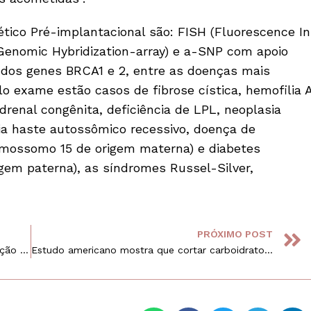
tico Pré-implantacional são: FISH (Fluorescence In
Genomic Hybridization-array) e a-SNP com apoio
 dos genes BRCA1 e 2, entre as doenças mais
 exame estão casos de fibrose cística, hemofilia 
adrenal congênita, deficiência de LPL, neoplasia
ia haste autossômico recessivo, doença de
omossomo 15 de origem materna) e diabetes
gem paterna), as síndromes Russel-Silver,
PRÓXIMO POST
Exame genético nos tratamentos de fertilização aumenta a chances de nascimento de bebês saudáveis
Estudo americano mostra que cortar carboidratos pode aumentar a chance de concepção e nascimento durante tratamento de FIV