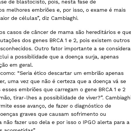
ase de blastocisto, pois, nesta fase de
os melhores embriões e, por isso, o exame é mais
ior de células”, diz Cambiaghi.
dos casos de câncer de mama são hereditários e qu
utações dos genes BRCA 1 e 2, pois existem outros
conhecidos. Outro fator importante a se considera
clui a possibilidade que a doença surja, apenas
ção em geral.
como: “Seria ético descartar um embrião apenas
er, uma vez que não é certeza que a doença vá se
s esses embriões que carregam o gene BRCA 1 e 2
ão, tirar-lhes a possibilidade de viver?”. Cambiagh
rmite esse avanço, de fazer o diagnóstico de
doenças graves que causam sofrimento ou
 não fazer uso dela e por isso o IPGO alerta para a
s acometidas”.