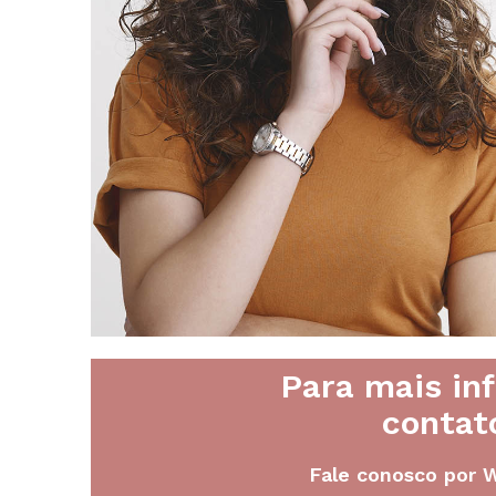
Para mais in
contat
Fale conosco por 