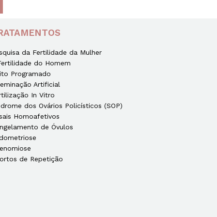
RATAMENTOS
squisa da Fertilidade da Mulher
Fertilidade do Homem
ito Programado
seminação Artificial
rtilização In Vitro
ndrome dos Ovários Policísticos (SOP)
sais Homoafetivos
ngelamento de Óvulos
dometriose
enomiose
ortos de Repetição