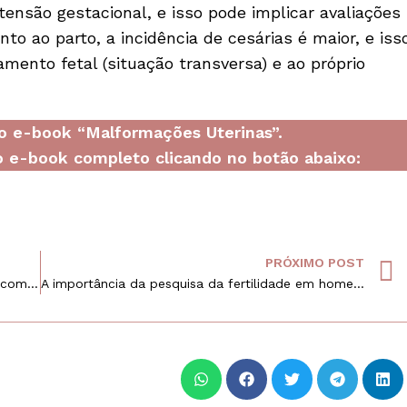
rtensão gestacional, e isso pode implicar avaliações
o ao parto, a incidência de cesárias é maior, e iss
amento fetal (situação transversa) e ao próprio
do e-book “Malformações Uterinas”.
 e-book completo clicando no botão abaixo:
PRÓXIMO POST
Tratamentos de fertilização de em pacientes com malformações mulleriana
A importância da pesquisa da fertilidade em homens e mulheres