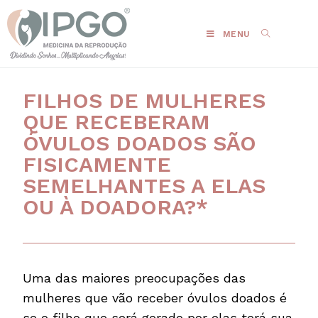
MENU
FILHOS DE MULHERES
QUE RECEBERAM
ÓVULOS DOADOS SÃO
FISICAMENTE
SEMELHANTES A ELAS
OU À DOADORA?*
Uma das maiores preocupações das
mulheres que vão receber óvulos doados é
se o filho que será gerado por elas terá sua